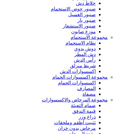
خلاط دش
صنبور حوض الاستحمام
صنبور الغسيل
صنبور بار
صنبور الاستشعار
موزع صابون
مجموعة الاستحمام
نظام الاستحمام
دوش يدوي
دش المطر
رأس الدش
شريط منزلق
إكسسوارات الدش
مجموعة اكسسوارات الحمام
اكسسوارات الحمام
المصارف
مصفاة
مجموعة المرحاض والاكسسوارات
صمام التعبئة
قيمة التدفق
ذراع وزر
تثبيت أطقم وملحقات
مرحاض بدون خزان
مقعد المرحاض