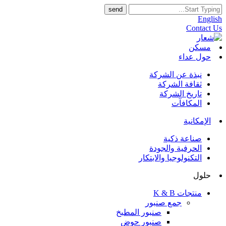
English
Contact Us
مسكن
حول عداء
نبذة عن الشركة
ثقافة الشركة
تاريخ الشركة
المكافآت
الإمكانية
صناعة ذكية
الحرفية والجودة
التكنولوجيا والابتكار
حلول
منتجات K & B
جمع صنبور
صنبور المطبخ
صنبور حوض