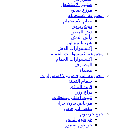
صنبور الاستشعار
موزع صابون
مجموعة الاستحمام
نظام الاستحمام
دوش يدوي
دش المطر
رأس الدش
شريط منزلق
إكسسوارات الدش
مجموعة اكسسوارات الحمام
اكسسوارات الحمام
المصارف
مصفاة
مجموعة المرحاض والاكسسوارات
صمام التعبئة
قيمة التدفق
ذراع وزر
تثبيت أطقم وملحقات
مرحاض بدون خزان
مقعد المرحاض
جمع خرطوم
خرطوم الدش
خرطوم صنبور