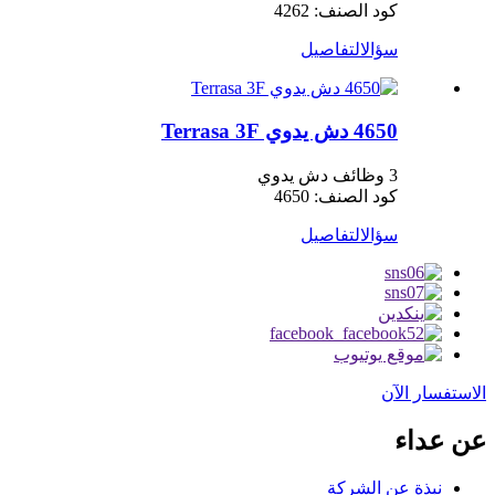
كود الصنف: 4262
سؤال
التفاصيل
4650 دش يدوي Terrasa 3F
3 وظائف دش يدوي
كود الصنف: 4650
سؤال
التفاصيل
الاستفسار الآن
عن عداء
نبذة عن الشركة