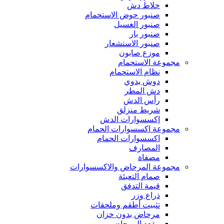
خلاط دش
صنبور حوض الاستحمام
صنبور الغسيل
صنبور بار
صنبور الاستشعار
موزع صابون
مجموعة الاستحمام
نظام الاستحمام
دوش يدوي
دش المطر
رأس الدش
شريط منزلق
إكسسوارات الدش
مجموعة اكسسوارات الحمام
اكسسوارات الحمام
المصارف
مصفاة
مجموعة المرحاض والاكسسوارات
صمام التعبئة
قيمة التدفق
ذراع وزر
تثبيت أطقم وملحقات
مرحاض بدون خزان
مقعد المرحاض