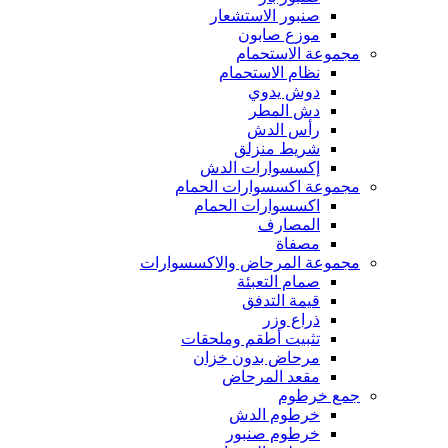
صنبور الاستشعار
موزع صابون
مجموعة الاستحمام
نظام الاستحمام
دوش يدوي
دش المطر
رأس الدش
شريط منزلق
إكسسوارات الدش
مجموعة اكسسوارات الحمام
اكسسوارات الحمام
المصارف
مصفاة
مجموعة المرحاض والاكسسوارات
صمام التعبئة
قيمة التدفق
ذراع وزر
تثبيت أطقم وملحقات
مرحاض بدون خزان
مقعد المرحاض
جمع خرطوم
خرطوم الدش
خرطوم صنبور