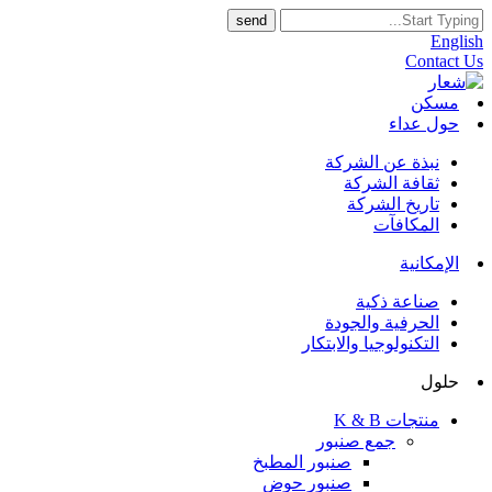
English
Contact Us
مسكن
حول عداء
نبذة عن الشركة
ثقافة الشركة
تاريخ الشركة
المكافآت
الإمكانية
صناعة ذكية
الحرفية والجودة
التكنولوجيا والابتكار
حلول
منتجات K & B
جمع صنبور
صنبور المطبخ
صنبور حوض