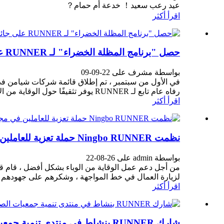
عيد رعب سعيد！ خدعة أم حمام？
اقرأ أكثر
حصل "برنامج المظلة الخضراء" لـ RUNNER على جائزة أفضل عشرة مشاريع رعاية عامة لمؤسسات Xiamen
بواسطة مشرف على 22-09-09
رفاه عام تابع لـ RUNNER يوفر تثقيفًا حول الوقاية من الاعتداء الجنسي على القصر ، ...
اقرأ أكثر
نظمت Ningbo RUNNER حملة تعزية للعاملين في مجال الوقاية من الأوبئة في الخطوط الأمامية
بواسطة admin على 26-08-22
لزيارة العمال في خط المواجهة ، وشكرهم على جهودهم في 
اقرأ أكثر
شارك RUNNER بنشاط في منتدى تنمية جمعيات الصناعة