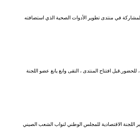
شهر يوليو ، ذهب DU Shengjun ، نائب المدير العام للبحث والتطوير CBU وآخرون إلى Xuancheng ، مقاطعة Anhui ، للمشاركة في منتدى تطوير الأدوات الصحية الذي استضافته
 منتصف يوليو ، عقد منتدى المضيق الرابع عشر في شيامن.تمت دعوة Joe Chen ، الرئيس التنفيذي لمجموعة Runner Group ، للحضور.قبل افتتاح المنتدى ، التقى وانغ يانغ عضو اللجنة
ير اللجنة الاقتصادية للمجلس الوطني لنواب الشعب الصيني