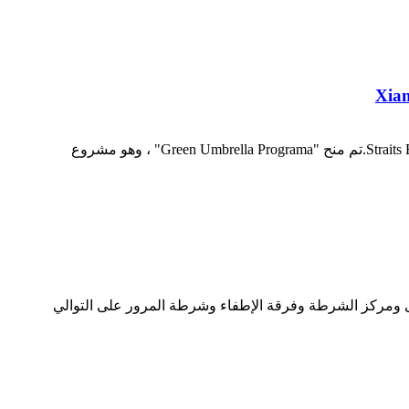
في الأول من سبتمبر ، تم إطلاق قائمة شركات شيامن في الحدث الخيري لعام 2022 ، برعاية Straits Guide و Straits Business Magazine.تم منح "Green Umbrella Programa" ، وهو مشروع
Ningbo بزيارة فصل الوقاية من الوباء والمستشفى ومركز الشرطة وفرقة الإطفاء وشرطة المرور على التوالي