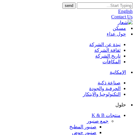
English
Contact Us
مسكن
حول عداء
نبذة عن الشركة
ثقافة الشركة
تاريخ الشركة
المكافآت
الإمكانية
صناعة ذكية
الحرفية والجودة
التكنولوجيا والابتكار
حلول
منتجات K & B
جمع صنبور
صنبور المطبخ
صنبور حوض