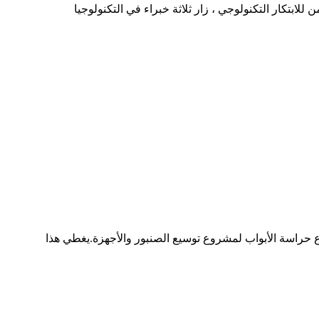
يا Runner لتوجيه "تقييم مشروع البحث والتطوير لعام 2021".بقيادة جمعية شيامن للابتكار التكنولوجي ، زار ثلاثة خبراء في التكنولوجيا
 أقامت شركة ZhangZhou Runner Industrial Corporation حفل وضع حجر الأساس للمحطة رقم 8 ومشروع حراسة الأبواب لمشروع توسيع الصنبور والأجهزة.يغطي هذا