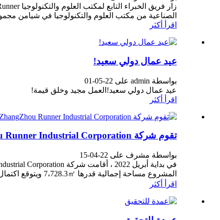
الصناعية من مكتب العلوم والتكنولوجيا في شيامن مجموعة Runner Group لإجراء "02
اقرأ أكثر
عيد عمال دولي سعيد!
بواسطة admin على 22-05-01
عيد عمال دولي سعيد!العمل مجيد وخلق قيمة!
اقرأ أكثر
تقوم شركة ZhangZhou Runner Industrial Corporation بتوسيع خط إنتاج صنابير الأجهزة
بواسطة مشرف على 22-04-15
المشروع مساحة إجمالية قدرها 7،728.3㎡ ويتوقع اكتمال الهيكل الرئيسي في النصف الأول ...
اقرأ أكثر