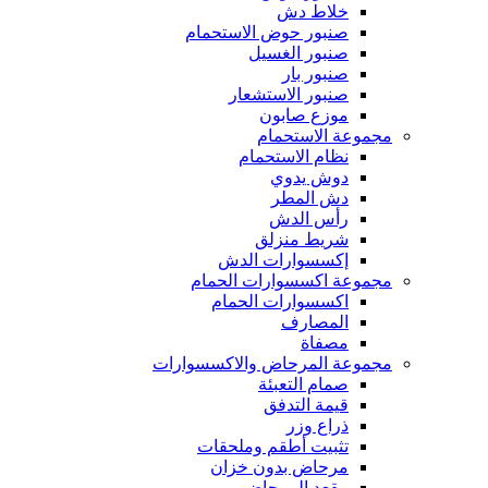
خلاط دش
صنبور حوض الاستحمام
صنبور الغسيل
صنبور بار
صنبور الاستشعار
موزع صابون
مجموعة الاستحمام
نظام الاستحمام
دوش يدوي
دش المطر
رأس الدش
شريط منزلق
إكسسوارات الدش
مجموعة اكسسوارات الحمام
اكسسوارات الحمام
المصارف
مصفاة
مجموعة المرحاض والاكسسوارات
صمام التعبئة
قيمة التدفق
ذراع وزر
تثبيت أطقم وملحقات
مرحاض بدون خزان
مقعد المرحاض