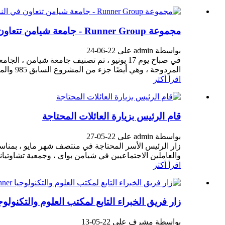
مجموعة Runner Group - جامعة شيامن تتعاون في الندوة
بواسطة admin على 22-06-24
في صباح يوم 17 يونيو ، تم تصنيف جامعة شي
المزدوجة ، وهي أيضًا جزء من المشروع السابق 985 والمشروع 211 ، قم بزيارة Runner Group لأول مرة ...
اقرأ أكثر
قام الرئيس بزيارة العائلات المحتاجة
بواسطة admin على 22-05-27
زار الرئيس الأسر المحتاجة في منتصف شهر مايو ، بمناسبة
والعاملين الاجتماعيين في شيامن بواي ، وجمعية تشاوتيانغو
اقرأ أكثر
زار فريق الخبراء التابع لمكتب العلوم والتكنولوجيا Runner لتوجيه "تقييم مشروع البحث والتطوير لعام 
بواسطة مشرف على 22-05-13