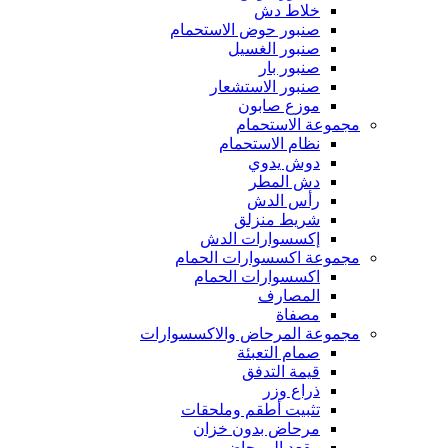
خلاط دش
صنبور حوض الاستحمام
صنبور الغسيل
صنبور بار
صنبور الاستشعار
موزع صابون
مجموعة الاستحمام
نظام الاستحمام
دوش يدوي
دش المطر
رأس الدش
شريط منزلق
إكسسوارات الدش
مجموعة اكسسوارات الحمام
اكسسوارات الحمام
المصارف
مصفاة
مجموعة المرحاض والاكسسوارات
صمام التعبئة
قيمة التدفق
ذراع وزر
تثبيت أطقم وملحقات
مرحاض بدون خزان
مقعد المرحاض