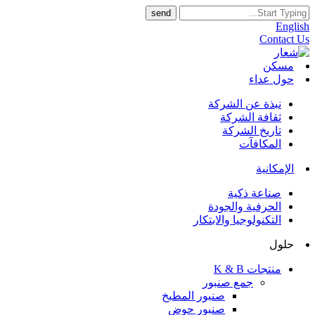
English
Contact Us
مسكن
حول عداء
نبذة عن الشركة
ثقافة الشركة
تاريخ الشركة
المكافآت
الإمكانية
صناعة ذكية
الحرفية والجودة
التكنولوجيا والابتكار
حلول
منتجات K & B
جمع صنبور
صنبور المطبخ
صنبور حوض