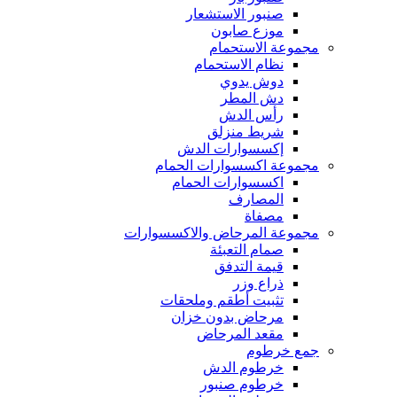
صنبور الاستشعار
موزع صابون
مجموعة الاستحمام
نظام الاستحمام
دوش يدوي
دش المطر
رأس الدش
شريط منزلق
إكسسوارات الدش
مجموعة اكسسوارات الحمام
اكسسوارات الحمام
المصارف
مصفاة
مجموعة المرحاض والاكسسوارات
صمام التعبئة
قيمة التدفق
ذراع وزر
تثبيت أطقم وملحقات
مرحاض بدون خزان
مقعد المرحاض
جمع خرطوم
خرطوم الدش
خرطوم صنبور