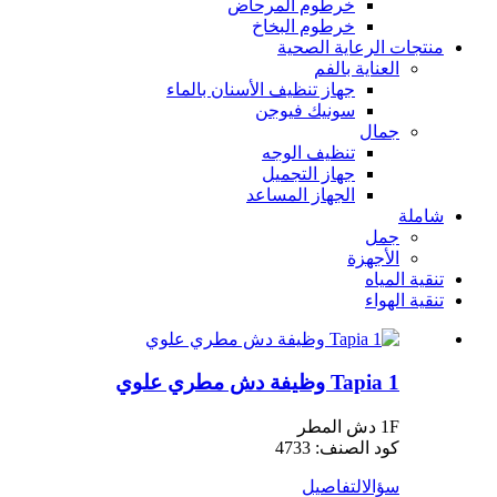
خرطوم المرحاض
خرطوم البخاخ
منتجات الرعاية الصحية
العناية بالفم
جهاز تنظيف الأسنان بالماء
سونيك فيوجن
جمال
تنظيف الوجه
جهاز التجميل
الجهاز المساعد
شاملة
جمل
الأجهزة
تنقية المياه
تنقية الهواء
Tapia 1 وظيفة دش مطري علوي
1F دش المطر
كود الصنف: 4733
سؤال
التفاصيل