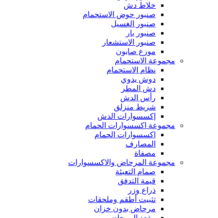
خلاط دش
صنبور حوض الاستحمام
صنبور الغسيل
صنبور بار
صنبور الاستشعار
موزع صابون
مجموعة الاستحمام
نظام الاستحمام
دوش يدوي
دش المطر
رأس الدش
شريط منزلق
إكسسوارات الدش
مجموعة اكسسوارات الحمام
اكسسوارات الحمام
المصارف
مصفاة
مجموعة المرحاض والاكسسوارات
صمام التعبئة
قيمة التدفق
ذراع وزر
تثبيت أطقم وملحقات
مرحاض بدون خزان
مقعد المرحاض