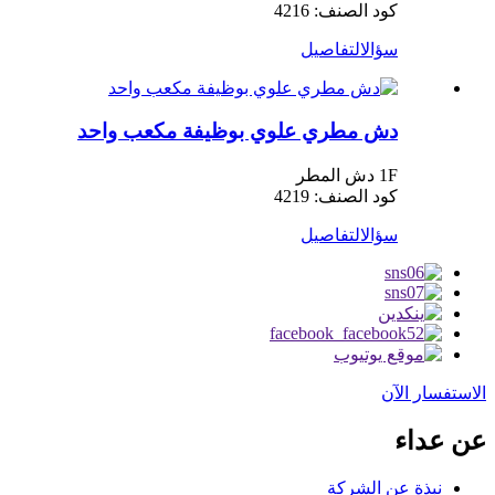
كود الصنف: 4216
سؤال
التفاصيل
دش مطري علوي بوظيفة مكعب واحد
1F دش المطر
كود الصنف: 4219
سؤال
التفاصيل
الاستفسار الآن
عن عداء
نبذة عن الشركة