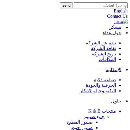
English
Contact Us
مسكن
حول عداء
نبذة عن الشركة
ثقافة الشركة
تاريخ الشركة
المكافآت
الإمكانية
صناعة ذكية
الحرفية والجودة
التكنولوجيا والابتكار
حلول
منتجات K & B
جمع صنبور
صنبور المطبخ
صنبور حوض